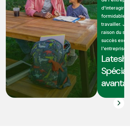
d'interagir 
formidables 
travailler. J
raison du ser
succès excep
l'entreprise."
Latesha
Spécial
avantag