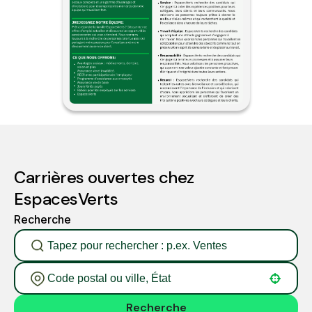
Carrières ouvertes chez
EspacesVerts
Recherche
Use your location
Recherche