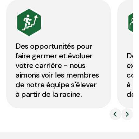
Des opportunités pour
faire germer et évoluer
Des
votre carrière - nous
ext
aimons voir les membres
con
de notre équipe s'élever
à no
à partir de la racine.
de 